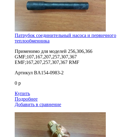
Патрубок соединительный насоса и первичного
теплообменника
Применимо для моделей
256,306,366
GMF;107,167,207,257,307,367
EMF;167,207,257,307,367 RMF
Артикул
BA154-0983-2
0 р
Купить
Подробнее
Добавить в сравнение