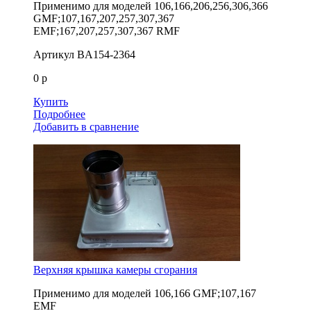
Применимо для моделей
106,166,206,256,306,366
GMF;107,167,207,257,307,367
EMF;167,207,257,307,367 RMF
Артикул
BA154-2364
0 р
Купить
Подробнее
Добавить в сравнение
Верхняя крышка камеры сгорания
Применимо для моделей
106,166 GMF;107,167
EMF