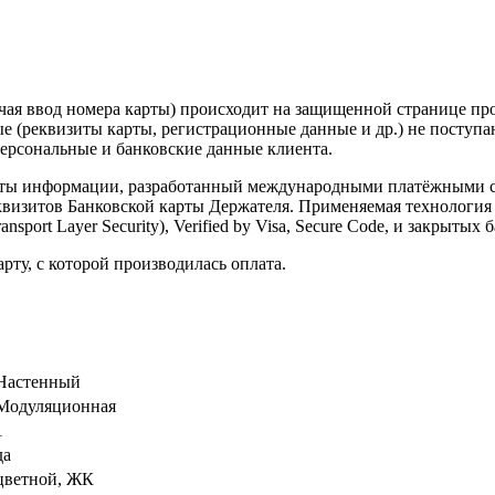
лючая ввод номера карты) происходит на защищенной странице 
 (реквизиты карты, регистрационные данные и др.) не поступа
персональные и банковские данные клиента.
щиты информации, разработанный международными платёжными
еквизитов Банковской карты Держателя. Применяемая технология 
sport Layer Security), Verified by Visa, Secure Code, и закрыт
рту, с которой производилась оплата.
Настенный
Модуляционная
1
да
цветной, ЖК