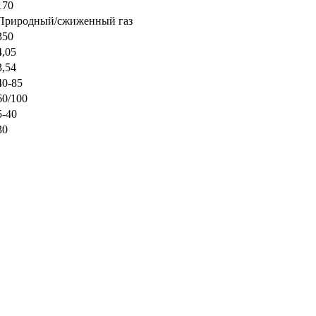
170
Природный/сжиженный газ
350
4,05
3,54
40-85
60/100
5-40
30